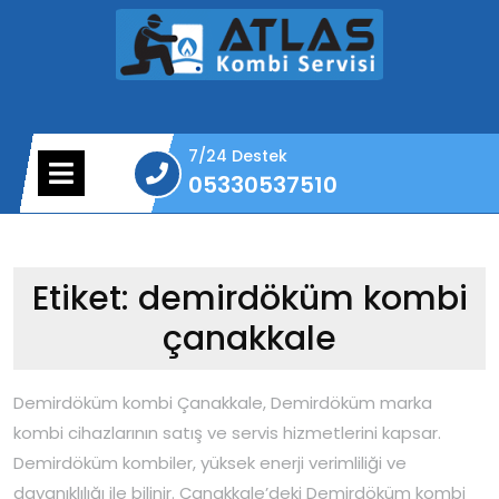
Skip
to
content
7/24 Destek
Open
05330537510
Menu
05330537510
Etiket:
demirdöküm kombi
çanakkale
Demirdöküm kombi Çanakkale, Demirdöküm marka
kombi cihazlarının satış ve servis hizmetlerini kapsar.
Demirdöküm kombiler, yüksek enerji verimliliği ve
dayanıklılığı ile bilinir. Çanakkale’deki Demirdöküm kombi