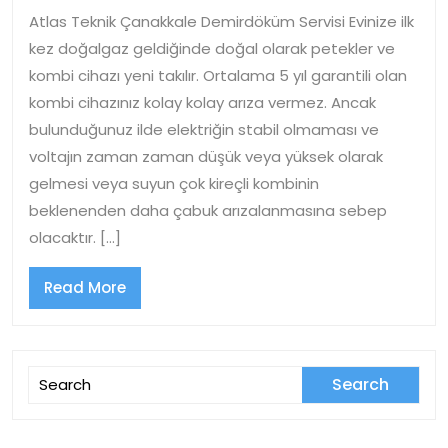
Demirdöküm
Atlas Teknik Çanakkale Demirdöküm Servisi Evinize ilk
Servisi
kez doğalgaz geldiğinde doğal olarak petekler ve
kombi cihazı yeni takılır. Ortalama 5 yıl garantili olan
kombi cihazınız kolay kolay arıza vermez. Ancak
bulunduğunuz ilde elektriğin stabil olmaması ve
voltajın zaman zaman düşük veya yüksek olarak
gelmesi veya suyun çok kireçli kombinin
beklenenden daha çabuk arızalanmasına sebep
olacaktır. […]
Read
Read More
More
Search
for: