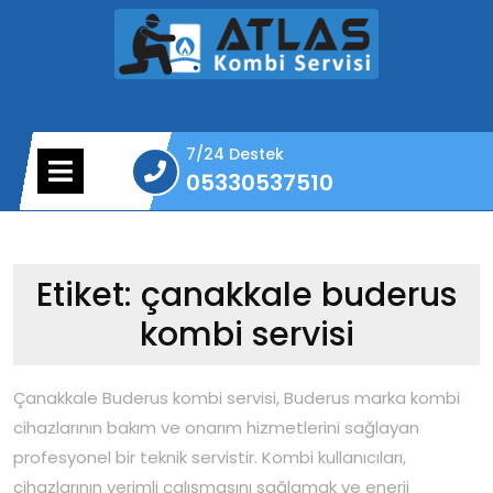
Skip
to
content
7/24 Destek
Open
05330537510
Menu
05330537510
Etiket:
çanakkale buderus
kombi servisi
Çanakkale Buderus kombi servisi, Buderus marka kombi
cihazlarının bakım ve onarım hizmetlerini sağlayan
profesyonel bir teknik servistir. Kombi kullanıcıları,
cihazlarının verimli çalışmasını sağlamak ve enerji