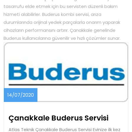
tasarrufu elde etmek için bu servisten düzenli bakım
hizmeti alabilirler. Buderus kombi servisi, arıza
durumlarında orijinal yedek parçalarla onarım yaparak
cihazların performansını artırır. Çanakkale genelinde
Buderus kullanıcılarına güvenilir ve hızlı çözümler sunar.
14/07/2020
14/07/2020
Çanak
Çanakkale Buderus Servisi
Buder
Atlas Teknik Çanakkale Buderus Servisi Evinize ilk kez