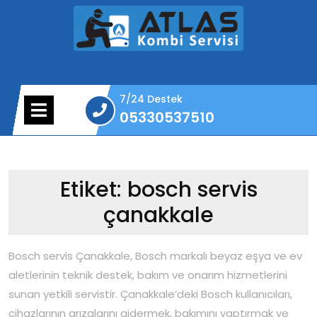
Skip
to
content
7/24 Destek
Open
05330537510
Menu
05330537510
Etiket:
bosch servis
çanakkale
Bosch servis Çanakkale, Bosch markalı beyaz eşya ve ev
aletlerinin teknik destek, bakım ve onarım hizmetlerini
sunan yetkili servistir. Çanakkale’deki Bosch kullanıcıları,
cihazlarının arızalarını gidermek, bakımını yaptırmak ve