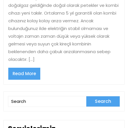
Servisi
doğalgaz geldiğinde doğal olarak petekler ve kombi
cihazı yeni takılır. Ortalama 5 yıl garantili olan kombi
cihazınız kolay kolay arıza vermez. Ancak
bulunduğunuz ilde elektriğin stabil olmaması ve
voltajın zaman zaman düşük veya yüksek olarak
gelmesi veya suyun çok kireçli kombinin
beklenenden daha çabuk arızalanmasına sebep
olacaktır. […]
Read
Read More
More
Search
for: