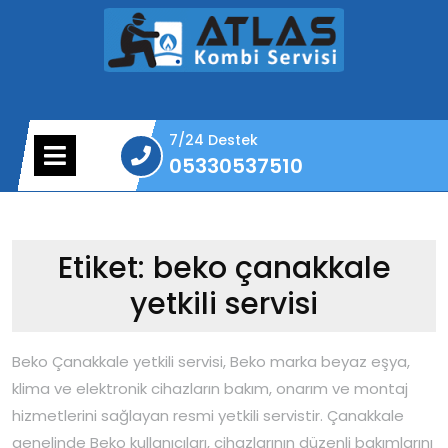
Skip
to
content
7/24 Destek
Open
05330537510
Menu
05330537510
Etiket:
beko çanakkale
yetkili servisi
Beko Çanakkale yetkili servisi, Beko marka beyaz eşya,
klima ve elektronik cihazların bakım, onarım ve montaj
hizmetlerini sağlayan resmi yetkili servistir. Çanakkale
genelinde Beko kullanıcıları, cihazlarının düzenli bakımlarını