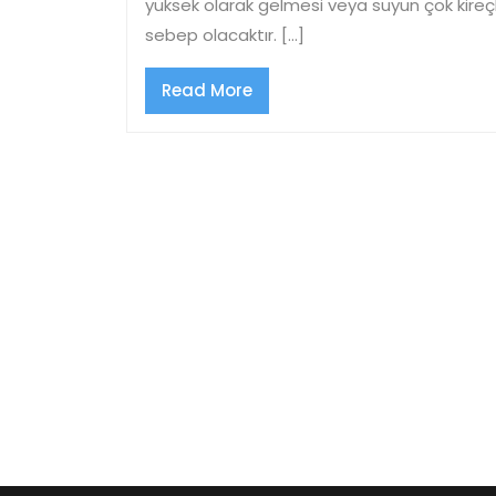
yüksek olarak gelmesi veya suyun çok kire
sebep olacaktır. […]
Read
Read More
More