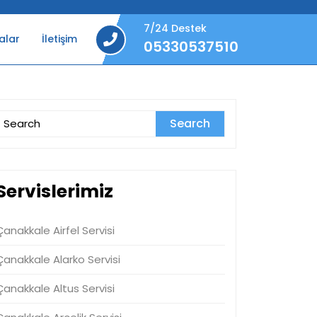
7/24 Destek
alar
İletişim
05330537510
05330537510
Search
or:
Servislerimiz
Çanakkale Airfel Servisi
Çanakkale Alarko Servisi
Çanakkale Altus Servisi