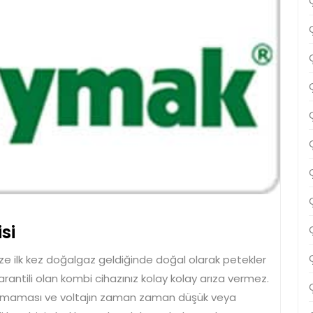
Çanakkale
si
Baymak
ze ilk kez doğalgaz geldiğinde doğal olarak petekler
Servisi
garantili olan kombi cihazınız kolay kolay arıza vermez.
 olmaması ve voltajın zaman zaman düşük veya