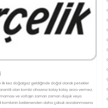
Çanakkale
i
Arçelik
ze ilk kez doğalgaz geldiğinde doğal olarak petekler
Servisi
garantili olan kombi cihazınız kolay kolay arıza vermez.
 olmaması ve voltajın zaman zaman düşük veya
çli kombinin beklenenden daha çabuk arızalanmasına