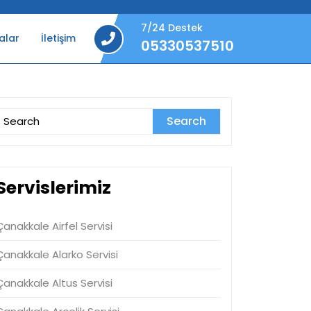
7/24 Destek
alar
İletişim
05330537510
05330537510
Search
or:
Servislerimiz
Çanakkale Airfel Servisi
Çanakkale Alarko Servisi
Çanakkale Altus Servisi