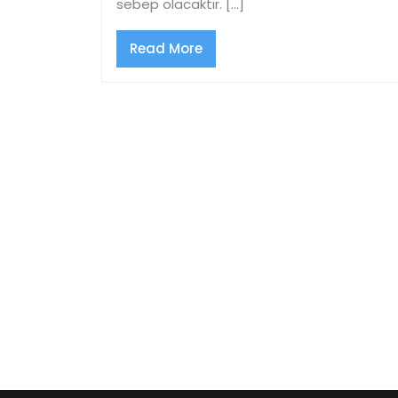
sebep olacaktır. […]
Read
Read More
More